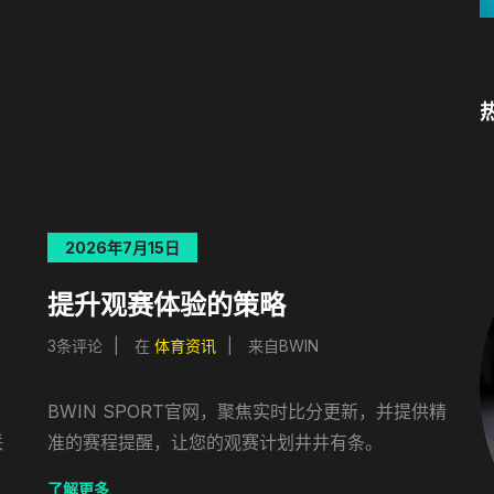
2026年7月15日
提升观赛体验的策略
3条评论
在
体育资讯
来自BWIN
BWIN SPORT官网，聚焦实时比分更新，并提供精
联
准的赛程提醒，让您的观赛计划井井有条。
了解更多