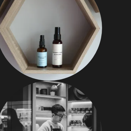
年
7
月
15
日
张
伟：
2026
年
体
育
赛
事
亮
点
2026
年
7
月
15
日